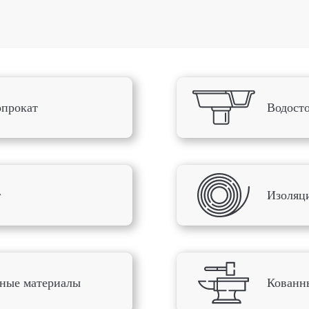
прокат
Водост
г
Изоляц
Оставить заявку
ные материалы
Кованн
авьте свою заявку и наши менеджеры свяжутся с Ва