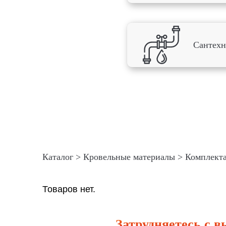
Сантехн
Я 
со
Наш
Каталог
>
Кровельные материалы
>
Комплекта
Я 
Товаров нет.
со
Затрудняетесь с 